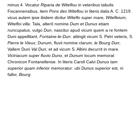
minus 4. Vocatur
Riparia de Witeflou
in veteribus tabulis
Fiscannensibus, item
Pons des Witeflou
in literis datis A. C. 1219.
vicus autem ipse ibidem dicitur
Witeflo super mare, Witefleium,
Witefloi villa
. Tala, alterô nomine
Dum
et
Dunus
etiam
nuncupatus, vulgo
Dun
, nascitur apud vicum quem a re fontem
Duni appellitant,
Fontaine-le-Dun
: attingit vicum S. Petri veteris, S.
Pierre le Vieux
; Dunum, fluvii nomine clarum,
le Bourg Dun
;
Vallem Duni
Val Dun
; et ad vicum S. Albini decurrit in mare.
Victriacum super fluvio Duno
, et
Dunum
locum memorat
Chronicon Fontanellense. In literis Caroli Calvi
Dunus tam
superior quam inferior
memoratur: ubi
Dunus superior
est, ni
fallor,
Bourg