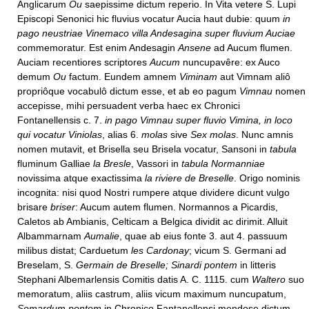
Anglicarum
Ou
saepissime dictum reperio. In Vita vetere S. Lupi
Episcopi Senonici hic fluvius vocatur Aucia haut dubie: quum
in
pago neustriae Vinemaco villa Andesagina super fluvium Auciae
commemoratur. Est enim Andesagin
Ansene
ad Aucum flumen.
Auciam recentiores scriptores
Aucum
nuncupavêre: ex Auco
demum
Ou
factum. Eundem amnem
Viminam
aut Vimnam aliô
propriôque vocabulô dictum esse, et ab eo pagum
Vimnau
nomen
accepisse, mihi persuadent verba haec ex Chronici
Fontanellensis c. 7.
in pago Vimnau super fluvio Vimina, in loco
qui vocatur Viniolas
, alias 6.
molas
sive
Sex molas
. Nunc amnis
nomen mutavit, et Brisella seu Brisela vocatur, Sansoni in
tabula
fluminum Galliae
la Bresle
, Vassori in
tabula Normanniae
novissima atque exactissima
la riviere de Breselle
. Origo nominis
incognita: nisi quod Nostri rumpere atque dividere dicunt vulgo
brisare
briser
: Aucum autem flumen. Normannos a Picardis,
Caletos ab Ambianis, Celticam a Belgica dividit ac dirimit. Alluit
Albammarnam
Aumalie
, quae ab eius fonte 3. aut 4. passuum
milibus distat; Carduetum
les Cardonay
; vicum S. Germani ad
Breselam, S.
Germain de Breselle; Sinardi pontem
in litteris
Stephani Albemarlensis Comitis datis A. C. 1115. cum
Waltero
suo
memoratum, aliis castrum, aliis vicum maximum nuncupatum,
Somardum pontem
in Chronico Fantanellensi mendose dictum,