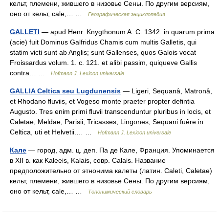
кельт, племени, жившего в низовье Сены. По другим версиям,
оно от кельт, cale,… …
Географическая энциклопедия
GALLETI
— apud Henr. Knygthonum A. C. 1342. in quarum prima
(acie) fuit Dominus Galfridus Chamis cum multis Galletis, qui
statim victi sunt ab Anglis; sunt Gallenses, quos Galois vocat
Froissardus volum. 1. c. 121. et alibi passim, quiqueve Gallis
contra… …
Hofmann J. Lexicon universale
GALLIA Celtica seu Lugdunensis
— Ligeri, Sequanâ, Matronâ,
et Rhodano fluviis, et Vogeso monte praeter propter defintia
Augusto. Tres enim primi fluvii transcenduntur pluribus in locis, et
Caletae, Meldae, Parisii, Tricasses, Lingones, Sequani fuêre in
Celtica, uti et Helvetii.… …
Hofmann J. Lexicon universale
Кале
— город, адм. ц. деп. Па де Кале, Франция. Упоминается
в XII в. как Kaleeis, Kalais, совр. Calais. Название
предположительно от этнонима калеты (латин. Caleti, Caletae)
кельт, племени, жившего в низовье Сены. По другим версиям,
оно от кельт, cale,… …
Топонимический словарь