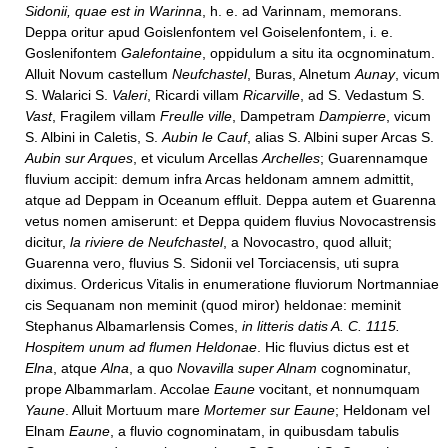
Sidonii, quae est in Warinna
, h. e. ad Varinnam, memorans.
Deppa oritur apud Goislenfontem vel Goiselenfontem, i. e.
Goslenifontem
Galefontaine
, oppidulum a situ ita ocgnominatum.
Alluit Novum castellum
Neufchastel
, Buras, Alnetum
Aunay
, vicum
S. Walarici S.
Valeri
, Ricardi villam
Ricarville
, ad S. Vedastum S.
Vast
, Fragilem villam
Freulle ville
, Dampetram
Dampierre
, vicum
S. Albini in Caletis, S.
Aubin le Cauf
, alias S. Albini super Arcas S.
Aubin sur Arques
, et viculum Arcellas
Archelles
; Guarennamque
fluvium accipit: demum infra Arcas heldonam amnem admittit,
atque ad Deppam in Oceanum effluit. Deppa autem et Guarenna
vetus nomen amiserunt: et Deppa quidem fluvius Novocastrensis
dicitur,
la riviere de Neufchastel
, a Novocastro, quod alluit;
Guarenna vero, fluvius S. Sidonii vel Torciacensis, uti supra
diximus. Ordericus Vitalis in enumeratione fluviorum Nortmanniae
cis Sequanam non meminit (quod miror) heldonae: meminit
Stephanus Albamarlensis Comes,
in litteris datis A. C. 1115.
Hospitem unum ad flumen Heldonae
. Hic fluvius dictus est et
Elna
, atque
Alna
, a quo
Novavilla super Alnam
cognominatur,
prope Albammarlam. Accolae
Eaune
vocitant, et nonnumquam
Yaune
. Alluit Mortuum mare
Mortemer sur Eaune
; Heldonam vel
Elnam
Eaune
, a fluvio cognominatam, in quibusdam tabulis