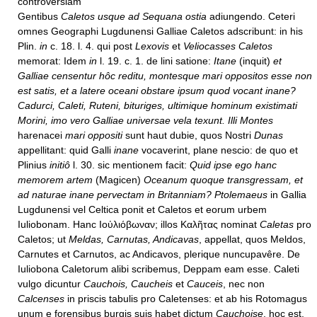
controversiam
Gentibus
Caletos usque ad Sequana ostia
adiungendo. Ceteri
omnes Geographi Lugdunensi Galliae Caletos adscribunt: in his
Plin.
in
c. 18. l. 4. qui post
Lexovis
et
Veliocasses Caletos
memorat: Idem
in
l. 19. c. 1. de lini satione:
Itane
(inquit)
et
Galliae censentur hôc reditu, montesque mari oppositos esse non
est satis, et a latere oceani obstare ipsum quod vocant inane?
Cadurci, Caleti, Ruteni, bituriges, ultimique hominum existimati
Morini, imo vero Galliae universae vela texunt. Illi Montes
harenacei
mari oppositi
sunt haut dubie, quos Nostri
Dunas
appellitant: quid Galli
inane
vocaverint, plane nescio: de quo et
Plinius
initiô
l. 30. sic mentionem facit:
Quid ipse ego hanc
memorem artem
(Magicen)
Oceanum quoque transgressam, et
ad naturae inane pervectam in Britanniam? Ptolemaeus
in Gallia
Lugdunensi vel Celtica ponit et Caletos et eorum urbem
Iuliobonam. Hanc Ιοὐλιόβωναν; illos Καλῆτας nominat
Caletas
pro
Caletos; ut
Meldas, Carnutas, Andicavas
, appellat, quos Meldos,
Carnutes et Carnutos, ac Andicavos, plerique nuncupavêre. De
Iuliobona Caletorum alibi scribemus, Deppam eam esse. Caleti
vulgo dicuntur
Cauchois, Caucheis
et
Cauceis
, nec non
Calcenses
in priscis tabulis pro Caletenses: et ab his Rotomagus
unum e forensibus burgis suis habet dictum
Cauchoise
, hoc est,