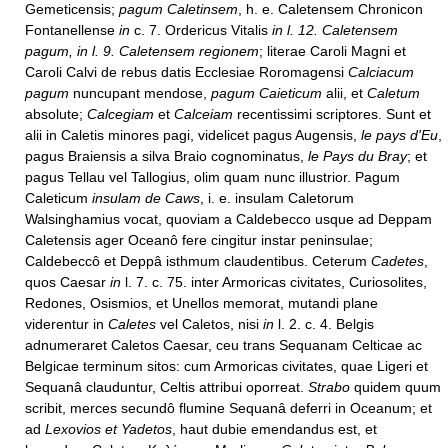
Gemeticensis;
pagum Caletinsem
, h. e. Caletensem Chronicon
Fontanellense
in
c. 7. Ordericus Vitalis
in l. 12. Caletensem
pagum, in l. 9. Caletensem regionem
; literae Caroli Magni et
Caroli Calvi de rebus datis Ecclesiae Roromagensi
Calciacum
pagum
nuncupant mendose,
pagum Caieticum
alii, et
Caletum
absolute;
Calcegiam
et
Calceiam
recentissimi scriptores. Sunt et
alii in Caletis minores pagi, videlicet pagus Augensis,
le pays d'Eu
,
pagus Braiensis a silva Braio cognominatus,
le Pays du Bray
; et
pagus Tellau vel Tallogius, olim quam nunc illustrior. Pagum
Caleticum
insulam de Caws
, i. e. insulam Caletorum
Walsinghamius vocat, quoviam a Caldebecco usque ad Deppam
Caletensis ager Oceanô fere cingitur instar peninsulae;
Caldebeccô et Deppâ isthmum claudentibus. Ceterum
Cadetes
,
quos Caesar
in
l. 7. c. 75. inter Armoricas civitates, Curiosolites,
Redones, Osismios, et Unellos memorat, mutandi plane
viderentur in
Caletes
vel Caletos, nisi
in
l. 2. c. 4. Belgis
adnumeraret Caletos Caesar, ceu trans Sequanam Celticae ac
Belgicae terminum sitos: cum Armoricas civitates, quae Ligeri et
Sequanâ clauduntur, Celtis attribui oporreat.
Strabo
quidem quum
scribit, merces secundô flumine Sequanâ deferri in Oceanum; et
ad
Lexovios et Yadetos
, haut dubie emendandus est, et