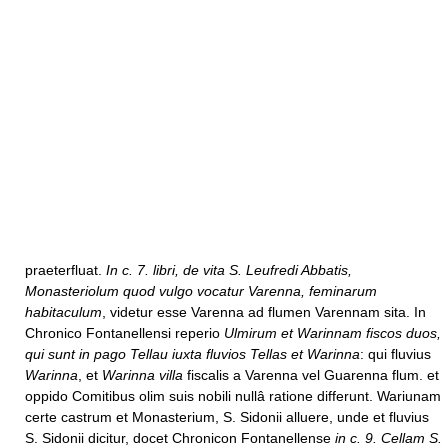
praeterfluat.
In c. 7. libri, de vita S. Leufredi Abbatis,
Monasteriolum quod vulgo vocatur Varenna, feminarum
habitaculum
, videtur esse Varenna ad flumen Varennam sita. In
Chronico Fontanellensi reperio
Ulmirum et Warinnam fiscos duos,
qui sunt in pago Tellau iuxta fluvios Tellas et Warinna
: qui fluvius
Warinna
, et
Warinna villa
fiscalis a Varenna vel Guarenna flum. et
oppido Comitibus olim suis nobili nullâ ratione differunt. Wariunam
certe castrum et Monasterium, S. Sidonii alluere, unde et fluvius
S. Sidonii dicitur, docet Chronicon Fontanellense
in c. 9. Cellam S.