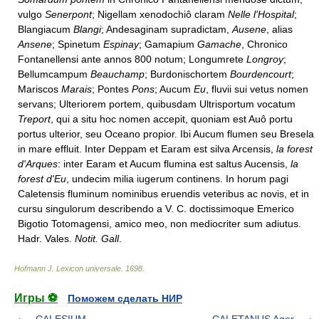
vulgo
Senerpont
; Nigellam xenodochiô claram
Nelle l'Hospital
;
Blangiacum
Blangi
; Andesaginam supradictam,
Ausene
, alias
Ansene
; Spinetum
Espinay
; Gamapium
Gamache
, Chronico
Fontanellensi ante annos 800 notum; Longumrete
Longroy
;
Bellumcampum
Beauchamp
; Burdonischortem
Bourdencourt
;
Mariscos
Marais
; Pontes
Pons
; Aucum
Eu
, fluvii sui vetus nomen
servans; Ulteriorem portem, quibusdam Ultrisportum vocatum
Treport
, qui a situ hoc nomen accepit, quoniam est Auô portu
portus ulterior, seu Oceano propior. Ibi Aucum flumen seu Bresela
in mare effluit. Inter Deppam et Earam est silva Arcensis,
la forest
d'Arques
: inter Earam et Aucum flumina est saltus Aucensis,
la
forest d'Eu
, undecim milia iugerum continens. In horum pagi
Caletensis fluminum nominibus eruendis veteribus ac novis, et in
cursu singulorum describendo a V. C. doctissimoque Emerico
Bigotio Totomagensi, amico meo, non mediocriter sum adiutus.
Hadr. Vales.
Notit. Gall
.
Hofmann J. Lexicon universale
.
1698
.
Игры ⚽
Поможем сделать НИР