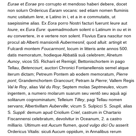
Eurae
et
Eorae
pro corrupto et mendoso haberi debere, docet
non solurn Ordericus
Earam
vocans: sed etiam nomen fluminis
nunc usitatum
Iere
, e Latino in i, et a in e commutatis, ut
saepissime alias. Ex
Eora
porro Nostri facturi fuerunt
Ieure
aut
Ioure
, ex
Eura Eure
: quemadmodum solent o Latinum in
ou
et in
eu
convertere, in e vertere non solent. Fluvius Eara nascitur non
procul ab Alberti mansionili
Aubermesnil
, quod alluit: artingit et
Fulcardi montem
Foucarmont
, locum in litteris ante annos 500.
datis memoratum, hodieque Abbatiâ suâ celebrem; Alnetum
Aunoy
, vicos SS. Richarii et Remigii; Bettonischortem in pago
Tellau,
Betencourt
, auctori Chronici Fontanellensis semel atque
iterum dictam; Petreum Pontem ab eodem memoratum,
Pierre
pont
; Grandemchortem
Grancourt
; Petram
la Pierre
; Vallem Regis
Val le Roy
, alias
Val du Roy
; Septem molas
Septmeules
, vicum
ingentem, a numero molarum suarum seu ventô seu aquâ agi
solitarum cognominatum; Telleium
Tilley
, pagi Tellau nomen
servans; Albertivillam
Auberville
; vicum S. Sulpicci S.
Soupli
, alias
S.
Suppli
: demum apud Criolium
Criel
, castrum in Chartario
Fiscannensi celebratum, devolvitur in Oceanum, 2. a castro
milliario. Ultimum est
Aucum
flumen,
quod vulgo dici Ou
asserit
Ordericus Vitalis: sicuti Aucum oppidum, in Annalibus rerum