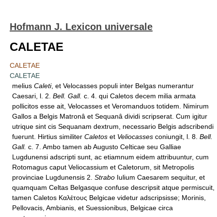
Hofmann J. Lexicon universale
CALETAE
CALETAE
CALETAE
melius
Caleti
, et Velocasses populi inter Belgas numerantur
Caesari, l. 2.
Bell. Gall.
c. 4. qui Caletos decem milia armata
pollicitos esse ait, Velocasses et Veromanduos totidem. Nimirum
Gallos a Belgis Matronâ et Sequanâ dividi scripserat. Cum igitur
utrique sint cis Sequanam dextrum, necessario Belgis adscribendi
fuerunt. Hirtius similiter
Caletos
et
Veliocasses
coniungit, l. 8.
Bell.
Gall.
c. 7. Ambo tamen ab Augusto Celticae seu Galliae
Lugdunensi adscripti sunt, ac etiamnum eidem attribuuntur, cum
Rotomagus caput Veliocassium et Caletorum, sit Metropolis
provinciae Lugdunensis 2.
Strabo
Iulium Caesarem sequitur, et
quamquam Celtas Belgasque confuse descripsit atque permiscuit,
tamen Caletos Καλέτους Belgicae videtur adscripsisse; Morinis,
Pellovacis, Ambianis, et Suessionibus, Belgicae circa