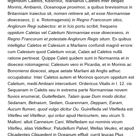
legendum Caletos, Καλέτους. Marlianus
Caletes inter Belgas
Morinis, Ambianis, Oceanoque proximos
, a quibus brevissimus in
Britanniam traiectus sit,
nomen retinere
ait,
et esse Normanniae
dioeceseos
, (i. e. Rotomagensis)
in Regno Francorum sitos,
Anglorum Regi subiectos
: et in Icio portu scribit, frequens
oppidum Caletas
vel
Caletium Normanniae esse dioeceseos, in
Regno Francorum et potestate Anglorum Regis situm
. Ex quibus
intelligitur Caletos et Calesium a Marliano confundi magnô errore:
cum Calesium quod Caletium vocat,
Calais
ad Caletos nullâ
ratione pertineat. Quippe Caleti quidem sunt in Normannia et in
dioecesi rotomagensi; Calesium vero in Picardia, et in Morinis ac
Bononiensi dioecesi, atque aetate Marliani ab Anglis adhuc
occupabatur. Inter Caletos autem et Morinos quorum oppidum est
Caletium, medii Ambiani intercedunt. Ordericus Vitalis
in
l. 12. cis
Sequanam in Caletis seu in extrema parte Normanniae novem
fluvios enumerat,
Guitefledam, Talam quae Dum modo dicitur,
Sedanam, Belnaium, Sedam, Guarennam, Deppam, Earam,
Aucum flumen, quod vulgo dicitur Ou.
Guirefleda vel Vitefleda est
Vitefleu
vel
Vitefleur
, qui oritur apud Hericurtem, seu vicum S.
Malloni: alluit Canneium
Cani
, Witefledam sui nominis vicum
Vitefleu
, alias
Videfleur
, Paludellum
Palvel
, Wellas
Veules
, et apud
Clicadentes
Cliquedent
in Oceanum effluit: currit leucas Plus