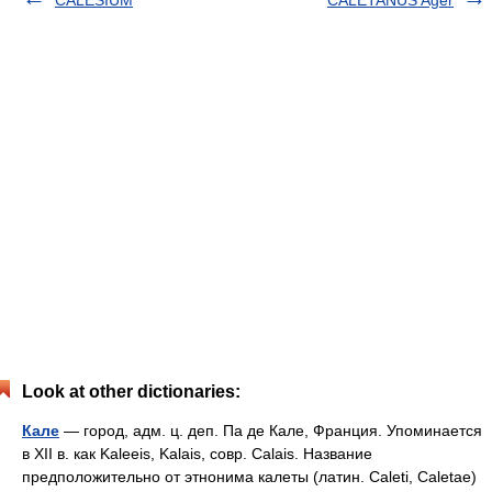
CALESIUM
CALETANUS Ager
Look at other dictionaries:
Кале
— город, адм. ц. деп. Па де Кале, Франция. Упоминается
в XII в. как Kaleeis, Kalais, совр. Calais. Название
предположительно от этнонима калеты (латин. Caleti, Caletae)