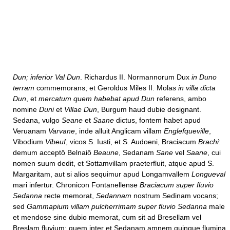
Dun; inferior Val Dun
. Richardus II. Normannorum Dux
in Duno
terram
commemorans; et Geroldus Miles II. Molas
in villa dicta
Dun
, et
mercatum quem habebat apud Dun
referens, ambo
nomine
Duni
et
Villae Dun
, Burgum haud dubie designant.
Sedana, vulgo
Seane
et
Saane
dictus, fontem habet apud
Veruanam
Varvane
, inde alluit Anglicam villam
Englefqueville
,
Vibodium
Vibeuf
, vicos S. Iusti, et S. Audoeni, Braciacum
Brachi
:
demum acceptô Belnaiô
Beaune
, Sedanam
Sane
vel
Saane
, cui
nomen suum dedit, et Sottamvillam praeterfluit, atque apud S.
Margaritam, aut si alios sequimur apud Longamvallem
Longueval
mari infertur. Chronicon Fontanellense
Braciacum super fluvio
Sedanna
recte memorat,
Sedannam
nostrum Sedinam vocans;
sed
Gammapium villam pulcherrimam super fluvio Sedanna
male
et mendose sine dubio memorat, cum sit ad Bresellam vel
Breslam fluvium; quem inter et Sedanam amnem quinque flumina