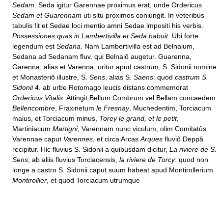
Sedam
. Seda igitur Garennae proximus erat, unde Ordericus
Sedam et Guarennam
uti situ proximos coniungit. In veteribus
tabulis fit et Sedae loci mentio amni Sedae impositi his verbis.
Possessiones quas in Lambertivilla et Seda habuit
. Ubi forte
legendum est
Sedana
. Nam Lambertivilla est ad Belnaium,
Sedana ad Sedanam fluv. qui Belnaiô augetur. Guarenna,
Garenna, alias et Varenna, oritur apud castrum, S. Sidonii nomine
et Monasteriô illustre, S.
Sens
, alias S.
Saens
: quod
castrum S.
Sidonii
4. ab urbe Rotomago leucis distans commemorat
Ordericus Vitalis
. Attingit Bellum Combrum vel Bellam concaedem
Bellencombre
, Fraxinetum
le Fresnay
, Muchedentim, Torciacum
maius, et Torciacum minus,
Torey le grand, et le petit
,
Martiniacum
Martigni
, Varennam nunc viculum, olim Comitatûs
Varennae caput
Varennes
, et circa Arcas
Arques
fluviô Deppâ
recipitur. Hic fluvius S. Sidonii a quibusdam dicitur,
La riviere de S.
Sens
; ab aliis fluvius Torciacensis,
la riviere de Torcy
: quod non
longe a castro S. Sidonii caput suum habeat apud Montirollerium
Montirollier
, et quod Torciacum utrumque