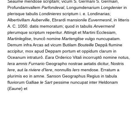
Seaume
mendose scriptam; vicum S. Germani S.
Germain
,
Profundamvallem
Parfondeval
, Longumdenarium
Longdenier
in
plerisque tabulis
Londinieres
scriptum i. e. Londinarias;
Albertivillam
Auberville
, Ebrardi mansionile
Euvermesnil
, in litteris
A. C. 1050. datis memoratum; quod in tabulis
Anvermenil
plerumque scriptum reperitur. Attingit et Martini Ecclesiam,
Martinleglise
, truncô nomine
Martenglise
vulgo nuncupatam.
Demum infra Arcas ad vicum Butilam
Bouteille
Deppâ flumine
accipitur, mox apud Deppam portum et oppidum clarum in
Oceanum intraturô.
Eara
Orderico Vitali incorruptô nomine notus,
Iera amnis Furnario
Geographo nostrae aetatis dicitur, Nostris
Iere
, aut
la riviere d'Iere
, nonnullis
Iers
mendose. Erratum a
plurimis eo in amne. Sanson Geographus Regius in tabula
fluviorum Galliae
le Sart
pessime nuncupat inter Heldonam
(
Eaune
) et