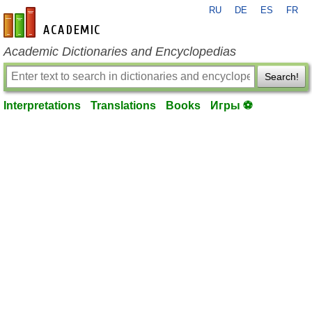
RU
DE
ES
FR
en-academic.com
Academic Dictionaries and Encyclopedias
Search!
Interpretations
Translations
Books
Игры ⚽