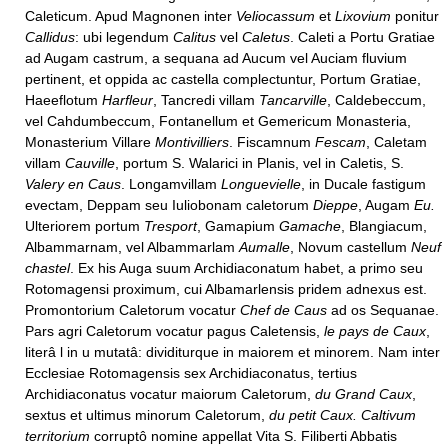
Caleticum. Apud Magnonen inter
Veliocassum
et
Lixovium
ponitur
Callidus
: ubi legendum
Calitus
vel
Caletus
. Caleti a Portu Gratiae
ad Augam castrum, a sequana ad Aucum vel Auciam fluvium
pertinent, et oppida ac castella complectuntur, Portum Gratiae,
Haeeflotum
Harfleur
, Tancredi villam
Tancarville
, Caldebeccum,
vel Cahdumbeccum, Fontanellum et Gemericum Monasteria,
Monasterium Villare
Montivilliers
. Fiscamnum
Fescam
, Caletam
villam
Cauville
, portum S. Walarici in Planis, vel in Caletis, S.
Valery en Caus
. Longamvillam
Longuevielle
, in Ducale fastigum
evectam, Deppam seu Iuliobonam caletorum
Dieppe
, Augam
Eu.
Ulteriorem portum
Tresport
, Gamapium
Gamache
, Blangiacum,
Albammarnam, vel Albammarlam
Aumalle
, Novum castellum
Neuf
chastel
. Ex his Auga suum Archidiaconatum habet, a primo seu
Rotomagensi proximum, cui Albamarlensis pridem adnexus est.
Promontorium Caletorum vocatur
Chef de Caus
ad os Sequanae.
Pars agri Caletorum vocatur pagus Caletensis,
le pays de Caux
,
literâ l in u mutatâ: dividiturque in maiorem et minorem. Nam inter
Ecclesiae Rotomagensis sex Archidiaconatus, tertius
Archidiaconatus vocatur maiorum Caletorum,
du Grand Caux
,
sextus et ultimus minorum Caletorum,
du petit Caux. Caltivum
territorium
corruptô nomine appellat Vita S. Filiberti Abbatis