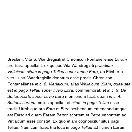
Breslam. Vita S. Wandregisili et Chronicon Fontanellense
Euram
pro Eara appellant: ex quibus Vita Wandregisili
praedium
Virtlaicum situm in pago Tellau super amne Eura
, ab Etinberto
viro Illustri Wandregisilo donatum esse prodit. Chronicon
Fontanellense
in c. 8. Vierlaicum
, alias
Wirilaicum villam, quae sita
est in pago Tellau super fluvio Eora
, commemorat:
et in c. 9. De
Bettonecorte super fluvio Eura
mentionem facit, quam
in c. 4.
Bettoniscurtem
melius appellat, et
sitam in pago Tellau
esse
tradit. Utrobique pro
Eora
et
Eura
scribendum emendandumque
est Eara: ad quem Earam Bettoniscortem et Petreumpontem ac
Virtlaicum esse constat. Ex quo etiam cognoscitur situs pagi
Tellau. Nam cum haec tria loca in pago
Tellau
ad flumen Earam