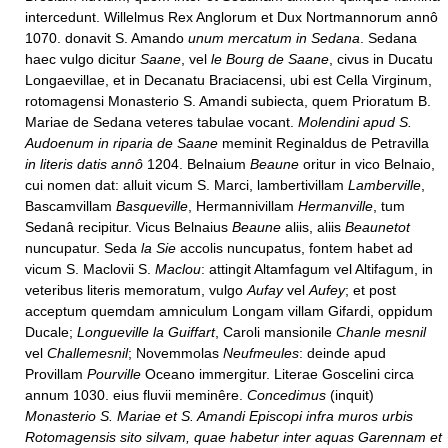
intercedunt. Willelmus Rex Anglorum et Dux Nortmannorum annô
1070. donavit S. Amando
unum mercatum in Sedana
. Sedana
haec vulgo dicitur
Saane
, vel
le Bourg de Saane
, civus in Ducatu
Longaevillae, et in Decanatu Braciacensi, ubi est Cella Virginum,
rotomagensi Monasterio S. Amandi subiecta, quem Prioratum B.
Mariae de Sedana veteres tabulae vocant.
Molendini apud S.
Audoenum in riparia de Saane
meminit Reginaldus de Petravilla
in literis datis annô
1204. Belnaium
Beaune
oritur in vico Belnaio,
cui nomen dat: alluit vicum S. Marci, lambertivillam
Lamberville
,
Bascamvillam
Basqueville
, Hermannivillam
Hermanville
, tum
Sedanâ recipitur. Vicus Belnaius
Beaune
aliis, aliis
Beaunetot
nuncupatur. Seda
la Sie
accolis nuncupatus, fontem habet ad
vicum S. Maclovii S.
Maclou
: attingit Altamfagum vel Altifagum, in
veteribus literis memoratum, vulgo
Aufay
vel
Aufey
; et post
acceptum quemdam amniculum Longam villam Gifardi, oppidum
Ducale;
Longueville la Guiffart
, Caroli mansionile
Chanle mesnil
vel
Challemesnil
; Novemmolas
Neufmeules
: deinde apud
Provillam
Pourville
Oceano immergitur. Literae Goscelini circa
annum 1030. eius fluvii meminêre.
Concedimus
(inquit)
Monasterio S. Mariae et S. Amandi Episcopi infra muros urbis
Rotomagensis sito silvam, quae habetur inter aquas Garennam et